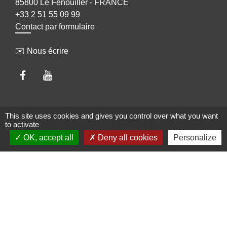
85800 Le Fenouiller - FRANCE
+33 2 51 55 09 99
Contact par formulaire
✉️ Nous écrire
Liens
This site uses cookies and gives you control over what you want
to activate
Pays de Saint Gilles Croix de Vie Agglomération
OK, accept all
Deny all cookies
Personalize
Pays de Saint Gilles Croix de Vie Tourisme
Conseil Départemental de la Vendée
Préfecture de la Vendée
Mentions légales
-
Politique de confidentialité
-
Accessibilité
-
Plan du site
-
Gestion des cookies