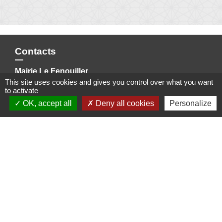
Contacts
Mairie Le Fenouiller
This site uses cookies and gives you control over what you want
Rue du Centre - BP 40545
to activate
85800 Le Fenouiller - FRANCE
OK, accept all
Deny all cookies
Personalize
+33 2 51 55 09 99
Contact par formulaire
✉️ Nous écrire
Liens