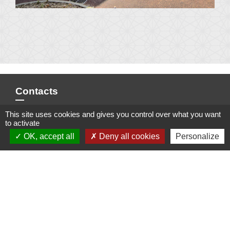
Contacts
Mairie Le Fenouiller
This site uses cookies and gives you control over what you want
to activate
Rue du Centre - BP 40545
85800 Le Fenouiller - FRANCE
OK, accept all
Deny all cookies
Personalize
+33 2 51 55 09 99
Contact par formulaire
✉️ Nous écrire